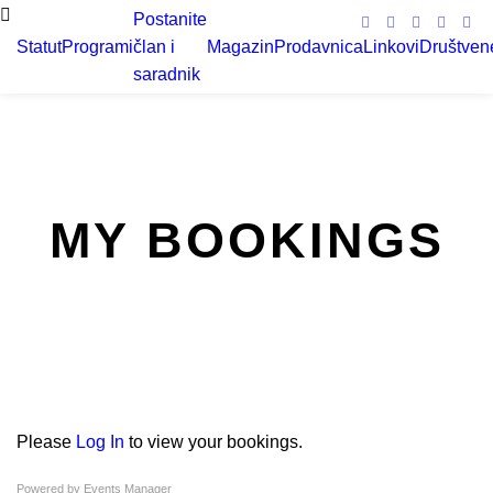
Postanite
Statut
Programi
član i
Magazin
Prodavnica
Linkovi
Društven
saradnik
MY BOOKINGS
Please
Log In
to view your bookings.
Powered by
Events Manager