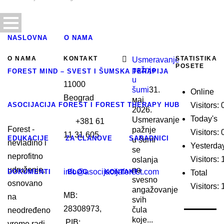
NASLOVNA
O NAMA
O NAMA
KONTAKT
STATISTIKA
Usmeravanje
POSETE
pažnje
FOREST MIND – SVEST I ŠUMSKA TERAPIJA
u
11000
šumi
31.
Online
Beograd
мај
ASOCIJACIJA FOREST I FOREST THERAPY HUB
Visitors:
2026.
Today's
Usmeravanje
+381 61
Forest -
pažnje
Visitors:
11 31 605
EDUKACIJE
ZA ČLANOVE
SARADNICI
u šumi
nevladino i
Yesterda
se
neprofitno
Visitors:
oslanja
udruženje,
na
info@asocijacijaforest.com
DOKUMENTI
BLOG
KONTAKT
Total
svesno
osnovano
Visitors:
angažovanje
MB:
na
svih
0
28308973,
čula
neodređeno
koje...
PIB:
vreme radi