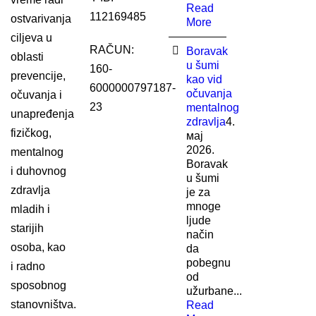
Read
112169485
ostvarivanja
More
ciljeva u
RAČUN:
Boravak
oblasti
u šumi
160-
prevencije,
kao vid
6000000797187-
očuvanja
očuvanja i
23
mentalnog
unapređenja
zdravlja
4.
fizičkog,
мај
2026.
mentalnog
Boravak
i duhovnog
u šumi
zdravlja
je za
mnoge
mladih i
ljude
starijih
način
osoba, kao
da
pobegnu
i radno
od
sposobnog
užurbane...
stanovništva.
Read