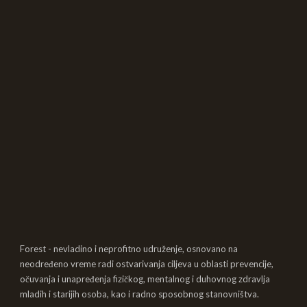
Forest - nevladino i neprofitno udruženje, osnovano na
neodređeno vreme radi ostvarivanja ciljeva u oblasti prevencije,
očuvanja i unapređenja fizičkog, mentalnog i duhovnog zdravlja
mladih i starijih osoba, kao i radno sposobnog stanovništva.