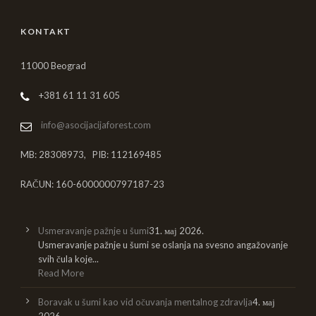
KONTAKT
11000 Beograd
+381 61 11 31 605
info@asocijacijaforest.com
MB: 28308973, PIB: 112169485
RAČUN: 160-6000000797187-23
Usmeravanje pažnje u šumi
31. мај 2026.
Usmeravanje pažnje u šumi se oslanja na svesno angažovanje
svih čula koje...
Read More
Boravak u šumi kao vid očuvanja mentalnog zdravlja
4. мај