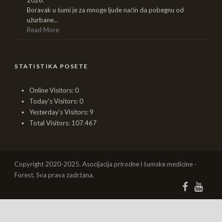
2026.
Boravak u šumi je za mnoge ljude način da pobegnu od
užurbane...
Read More
STATISTIKA POSETE
Online Visitors:
0
Today's Visitors:
0
Yesterday's Visitors:
9
Total Visitors:
107.467
Copyright 2020-2025. Asocijacija prirodne i šumske medicine -
Forest. Sva prava zadržana.