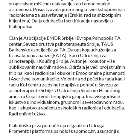
progresivne mišićne relaksacije kao i emocionalne
pismenosti. Prisustvovala je na mnogim workshopovima i
radionicama za usavršavanje (Erskin, rad sa shizotipnim
klijentima) Dalju edukaciju i sertifikaciju nastavlja u
Psihopolisu.
Član je Asocijacije EMDR Srbije i Evrope,Psihopolis TA
centar, Saveza društva psihoterapeuta Srbije, TAUS
Balkanske asocijacije za TA, Evropskog udruženja za
transakcionu analizu (EATA) , kao i Udruženja za
psihoterapiju i Koučing Srbije. Autor je i koautor više
publikovanih naučnih radova. Održala je veči broj stručnih
tribina, kao i radionica i obuke iz Emocionalne pismenosti
i Asertivne komunikacije. Volontira od početka rada kao i
rad u Kol centru za psihoterapijsku pomoć u Savezu za
psihoterapeute Srbije. U Udruženju Sindrom Hroničnog
umora u Ćupriji vodi terapijsku grupu. Ima višegodišnje
iskustvo u individualnom, grupnom i savetodavnom radu,
kao i iskustvo u vođenju psiholoških radionica i edukacija.
Radi online i uživo.
Psihološka prva pomoć koju organizira Udruga
Promentz i platforma psihološkapomoc.hr, u suradnji s