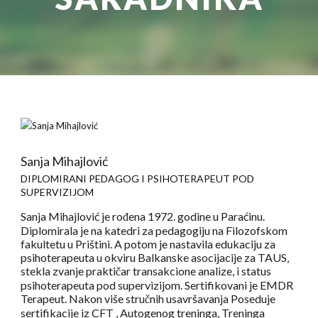
Sanja Mihajlović
DIPLOMIRANI PEDAGOG I PSIHOTERAPEUT POD
SUPERVIZIJOM
Sanja Mihajlović je rođena 1972. godine u Paraćinu.
Diplomirala je na katedri za pedagogiju na Filozofskom
fakultetu u Prištini. A potom je nastavila edukaciju za
psihoterapeuta u okviru Balkanske asocijacije za TAUS,
stekla zvanje praktičar transakcione analize, i status
psihoterapeuta pod supervizijom. Sertifikovani je EMDR
Terapeut. Nakon više stručnih usavršavanja Poseduje
sertifikacije iz CFT , Autogenog treninga, Treninga