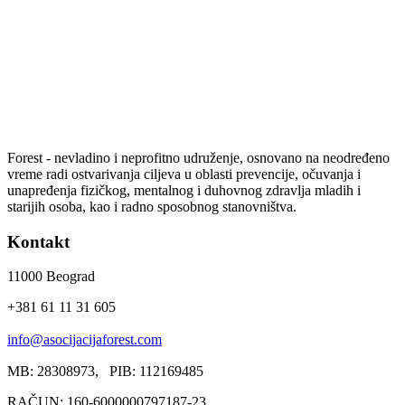
Forest - nevladino i neprofitno udruženje, osnovano na neodređeno
vreme radi ostvarivanja ciljeva u oblasti prevencije, očuvanja i
unapređenja fizičkog, mentalnog i duhovnog zdravlja mladih i
starijih osoba, kao i radno sposobnog stanovništva.
Kontakt
11000 Beograd
+381 61 11 31 605
info@asocijacijaforest.com
MB: 28308973, PIB: 112169485
RAČUN: 160-6000000797187-23