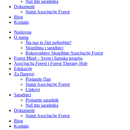
Naš tim saradnika
Dokumenti
Statut Asocijacije Forest
Blog
Kontakt
Naslovna
O nama
Šta nas to čini najboljim?
Skupština i saradnici
Rukovodstvo Skupštine Asocijacije Forest
Forest Mind – Svest i šumska terapija
Asocijacija Forest i Forest Therapy Hub
Edukacije
Za članove
Postanite član
Statut Asocijacije Forest
Linkovi
Saradnici
Postanite saradnik
Naš tim saradnika
Dokumenti
Statut Asocijacije Forest
Blog
Kontakt