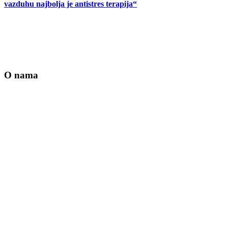
vazduhu najbolja je antistres terapija“
O nama