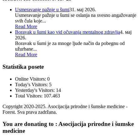
Usmeravanje pažnje u šumi
31. мај 2026.
Usmeravanje pažnje u šumi se oslanja na svesno angažovanje
svih čula koje...
Read More
Boravak u šumi kao vid očuvanja mentalnog zdravlja
4. мај
2026.
Boravak u šumi je za mnoge ljude način da pobegnu od
užurbane...
Read More
Statistika posete
Online Visitors:
0
Today's Visitors:
5
Yesterday's Visitors:
14
Total Visitors:
107.463
Copyright 2020-2025. Asocijacija prirodne i šumske medicine -
Forest. Sva prava zadržana.
You are donating to :
Asocijacija prirodne i šumske
medicine