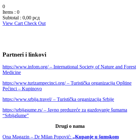
0
Items :
0
Subtotal :
0,00
рсд
View Cart
Check Out
Partneri i linkovi
https://www.infom.org/ – International Society of Nature and Forest
Medicine
https://www.turizampecinci.org/ – Turistička organizacija Opštine
Pećinci – Kupinovo
https://www.srbija.travel/ – Turistička organizacija Srbije
https://srbijasume.rs/ – Javno preduzeće za gazdovanje šumama
“Srbijašume”
Drugi o nama
Ona Magazin –
Dr Milan Popović:
„Kupanje u šumskom