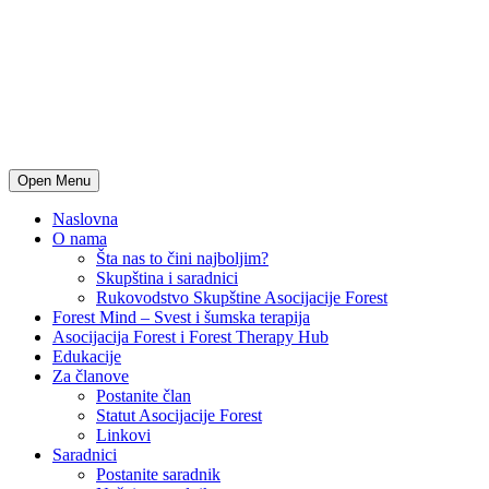
Open Menu
Naslovna
O nama
Šta nas to čini najboljim?
Skupština i saradnici
Rukovodstvo Skupštine Asocijacije Forest
Forest Mind – Svest i šumska terapija
Asocijacija Forest i Forest Therapy Hub
Edukacije
Za članove
Postanite član
Statut Asocijacije Forest
Linkovi
Saradnici
Postanite saradnik