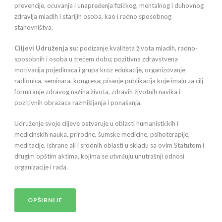
prevencije, očuvanja i unapređenja fizičkog, mentalnog i duhovnog
zdravlja mladih i starijih osoba, kao i radno sposobnog
stanovništva.
Ciljevi Udruženja
su
: podizanje kvaliteta života mladih, radno-
sposobnih i osoba u trećem dobu; pozitivna zdravstvena
motivacija pojedinaca i grupa kroz edukacije, organizovanje
radionica, seminara, kongresa; pisanje publikacija koje imaju za cilj
formiranje zdravog načina života, zdravih životnih navika i
pozitivnih obrazaca razmišljanja i ponašanja.
Udruženje svoje ciljeve ostvaruje u oblasti humanističkih i
medicinskih nauka, prirodne, šumske medicine, psihoterapije,
meditacije, ishrane ali i srodnih oblasti u skladu sa ovim Statutom i
drugim opštim aktima, kojima se utvrđuju unutrašnji odnosi
organizacije i rada.
OPŠIRNIJE