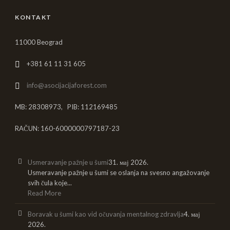
KONTAKT
11000 Beograd
+381 61 11 31 605
info@asocijacijaforest.com
MB: 28308973, PIB: 112169485
RAČUN: 160-6000000797187-23
Usmeravanje pažnje u šumi
31. мај 2026.
Usmeravanje pažnje u šumi se oslanja na svesno angažovanje
svih čula koje...
Read More
Boravak u šumi kao vid očuvanja mentalnog zdravlja
4. мај
2026.