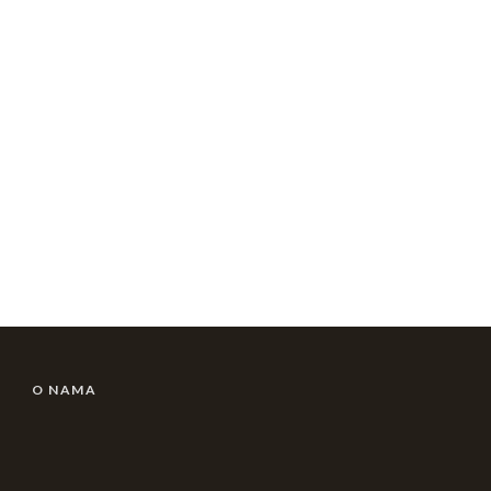
UPLATITE
DONACIJU!
POSTANITE
ČLAN!
O NAMA