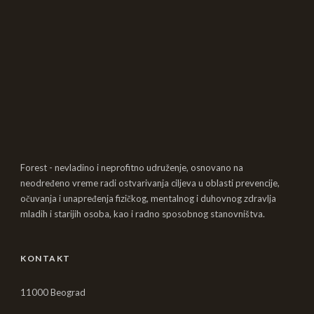
Forest - nevladino i neprofitno udruženje, osnovano na
neodređeno vreme radi ostvarivanja ciljeva u oblasti prevencije,
očuvanja i unapređenja fizičkog, mentalnog i duhovnog zdravlja
mladih i starijih osoba, kao i radno sposobnog stanovništva.
KONTAKT
11000 Beograd