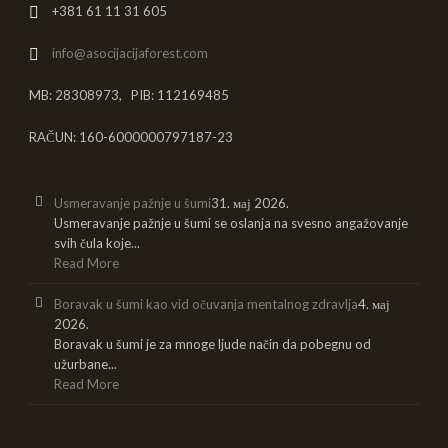
+381 61 11 31 605
info@asocijacijaforest.com
MB: 28308973, PIB: 112169485
RAČUN: 160-6000000797187-23
Usmeravanje pažnje u šumi
31. мај 2026.
Usmeravanje pažnje u šumi se oslanja na svesno angažovanje
svih čula koje...
Read More
Boravak u šumi kao vid očuvanja mentalnog zdravlja
4. мај
2026.
Boravak u šumi je za mnoge ljude način da pobegnu od
užurbane...
Read More