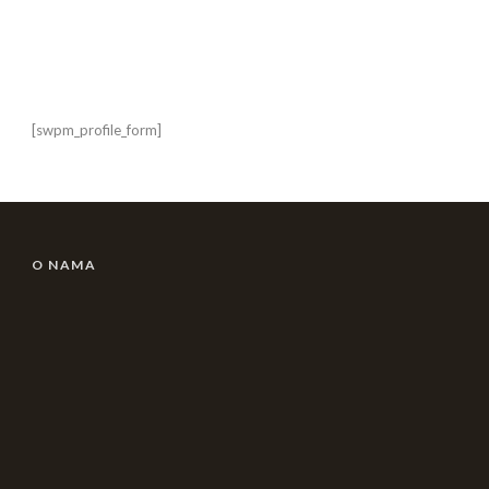
[swpm_profile_form]
O NAMA