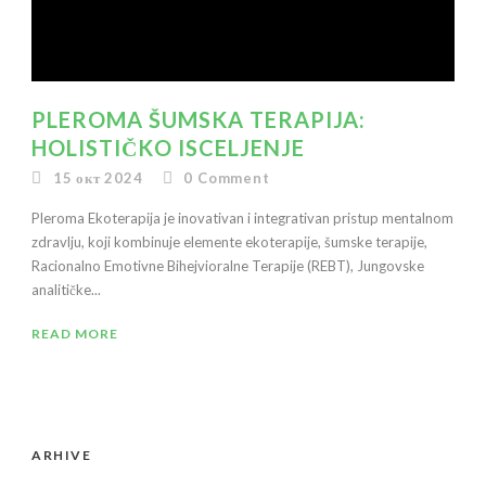
PLEROMA ŠUMSKA TERAPIJA:
HOLISTIČKO ISCELJENJE
15 окт 2024
0
Comment
Pleroma Ekoterapija je inovativan i integrativan pristup mentalnom
zdravlju, koji kombinuje elemente ekoterapije, šumske terapije,
Racionalno Emotivne Bihejvioralne Terapije (REBT), Jungovske
analitičke...
READ MORE
ARHIVE