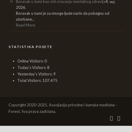
Boravak u šumi kao vid očuvanja mentalnog zdravlja
4. мај
2026.
Boravak u šumi je za mnoge ljude način da pobegnu od
užurbane...
Read More
STATISTIKA POSETE
Online Visitors:
0
Today's Visitors:
8
Yesterday's Visitors:
9
Total Visitors:
107.475
Copyright 2020-2025. Asocijacija prirodne i šumske medicine -
Forest. Sva prava zadržana.