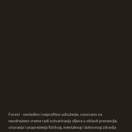
Forest - nevladino i neprofitno udruženje, osnovano na
neodređeno vreme radi ostvarivanja ciljeva u oblasti prevencije,
očuvanja i unapređenja fizičkog, mentalnog i duhovnog zdravlja