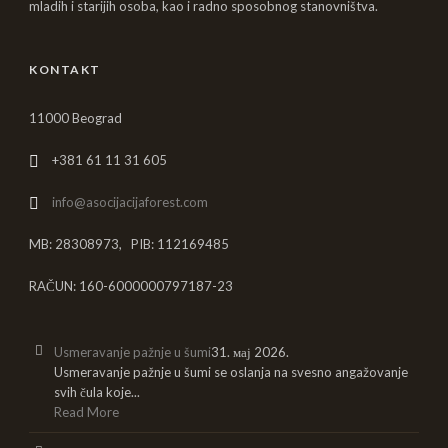
mladih i starijih osoba, kao i radno sposobnog stanovništva.
KONTAKT
11000 Beograd
+381 61 11 31 605
info@asocijacijaforest.com
MB: 28308973, PIB: 112169485
RAČUN: 160-6000000797187-23
Usmeravanje pažnje u šumi
31. мај 2026.
Usmeravanje pažnje u šumi se oslanja na svesno angažovanje
svih čula koje...
Read More