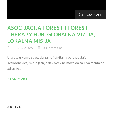
STICKY POST
ASOCIJACIJA FOREST I FOREST
THERAPY HUB: GLOBALNA VIZIJA,
LOKALNA MISIJA
01 дец 2025
0
Comment
U svetu u kome stres, ubrzanje i digitalna bura postaju
svakodnevica, sve je jasnije da čovek ne može da sačuva mentalno
zdravlje...
READ MORE
ARHIVE