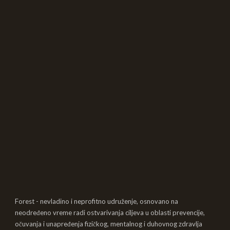
Forest - nevladino i neprofitno udruženje, osnovano na
neodređeno vreme radi ostvarivanja ciljeva u oblasti prevencije,
očuvanja i unapređenja fizičkog, mentalnog i duhovnog zdravlja