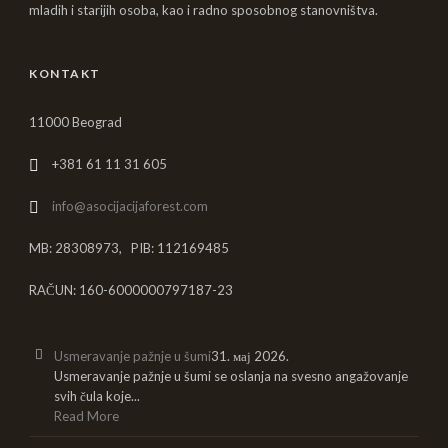
mladih i starijih osoba, kao i radno sposobnog stanovništva.
KONTAKT
11000 Beograd
+381 61 11 31 605
info@asocijacijaforest.com
MB: 28308973, PIB: 112169485
RAČUN: 160-6000000797187-23
Usmeravanje pažnje u šumi
31. мај 2026.
Usmeravanje pažnje u šumi se oslanja na svesno angažovanje
svih čula koje...
Read More