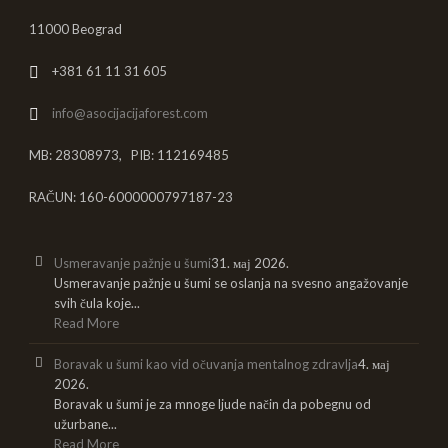
11000 Beograd
+381 61 11 31 605
info@asocijacijaforest.com
MB: 28308973, PIB: 112169485
RAČUN: 160-6000000797187-23
Usmeravanje pažnje u šumi
31. мај 2026.
Usmeravanje pažnje u šumi se oslanja na svesno angažovanje
svih čula koje...
Read More
Boravak u šumi kao vid očuvanja mentalnog zdravlja
4. мај
2026.
Boravak u šumi je za mnoge ljude način da pobegnu od
užurbane...
Read More