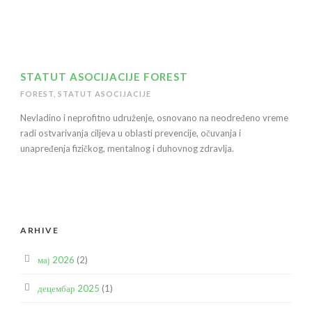
STATUT ASOCIJACIJE FOREST
FOREST
,
STATUT ASOCIJACIJE
Nevladino i neprofitno udruženje, osnovano na neodređeno vreme
radi ostvarivanja ciljeva u oblasti prevencije, očuvanja i
unapređenja fizičkog, mentalnog i duhovnog zdravlja.
ARHIVE
мај 2026
(2)
децембар 2025
(1)