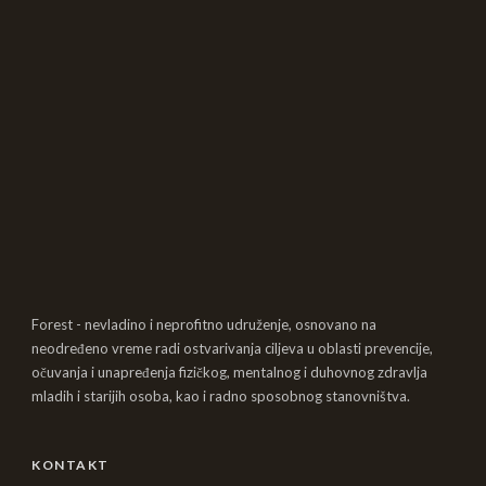
Forest - nevladino i neprofitno udruženje, osnovano na
neodređeno vreme radi ostvarivanja ciljeva u oblasti prevencije,
očuvanja i unapređenja fizičkog, mentalnog i duhovnog zdravlja
mladih i starijih osoba, kao i radno sposobnog stanovništva.
KONTAKT