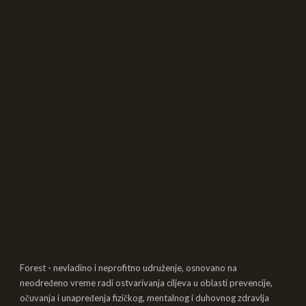
Forest - nevladino i neprofitno udruženje, osnovano na
neodređeno vreme radi ostvarivanja ciljeva u oblasti prevencije,
očuvanja i unapređenja fizičkog, mentalnog i duhovnog zdravlja