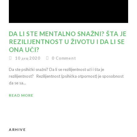
DA LI STE MENTALNO SNAŽNI? ŠTA JE
REZILIJENTNOST U ŽIVOTU I DA LI SE
ONA UČI?
10 дец 2020
0
Comment
Da ste psihički snažni? Da li se rezilijentnost uči i šta je
rezilijentnost? Rezilijentnost (psihička otpornost) je sposobnost
da se sa...
READ MORE
ARHIVE