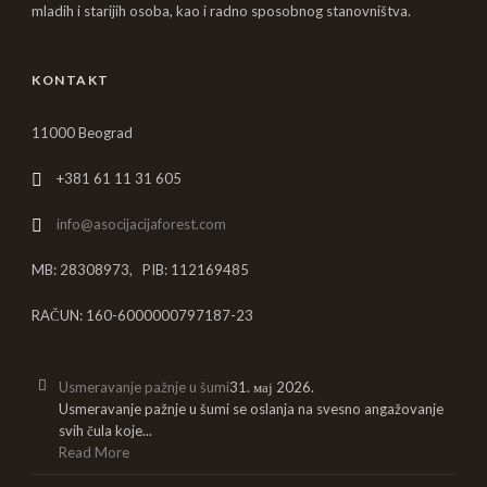
mladih i starijih osoba, kao i radno sposobnog stanovništva.
KONTAKT
11000 Beograd
+381 61 11 31 605
info@asocijacijaforest.com
MB: 28308973, PIB: 112169485
RAČUN: 160-6000000797187-23
Usmeravanje pažnje u šumi
31. мај 2026.
Usmeravanje pažnje u šumi se oslanja na svesno angažovanje
svih čula koje...
Read More