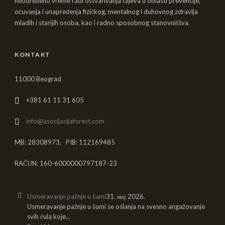
neodređeno vreme radi ostvarivanja ciljeva u oblasti prevencije,
očuvanja i unapređenja fizičkog, mentalnog i duhovnog zdravlja
mladih i starijih osoba, kao i radno sposobnog stanovništva.
KONTAKT
11000 Beograd
+381 61 11 31 605
info@asocijacijaforest.com
MB: 28308973, PIB: 112169485
RAČUN: 160-6000000797187-23
Usmeravanje pažnje u šumi
31. мај 2026.
Usmeravanje pažnje u šumi se oslanja na svesno angažovanje
svih čula koje...