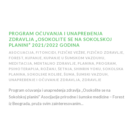
PROGRAM OČUVANJA I UNAPREĐENJA
ZDRAVLJA „OSOKOLITE SE NA SOKOLSKOJ
PLANINI“ 2021/2022 GODINA
ASOCIJACIJA
,
FITONCIDI
,
FIZIČKE VEŽBE
,
FIZIČKO ZDRAVLJE
,
FOREST
,
KUPANJE
,
KUPANJE U ŠUMSKOM VAZDUHU
,
MEDITACIJA
,
MENTALNO ZDRAVLJE
,
PLANINA
,
PROGRAM
,
PSIHOTERAPIJA
,
ROŽANJ
,
ŠETNJA
,
SHINRIN YOKU
,
SOKOLSKA
PLANINA
,
SOKOLSKE KOLIBE
,
ŠUMA
,
ŠUMSKI VAZDUH
,
UNAPREĐENJE I OČUVANJE ZDRAVLJA
,
ZDRAVLJE
Program očuvanja i unapređenja zdravlja „Osokolite se na
Sokolskoj planini“ Asocijacije prirodne i šumske medicine – Forest
iz Beograda, pruža svim zainteresovanim...