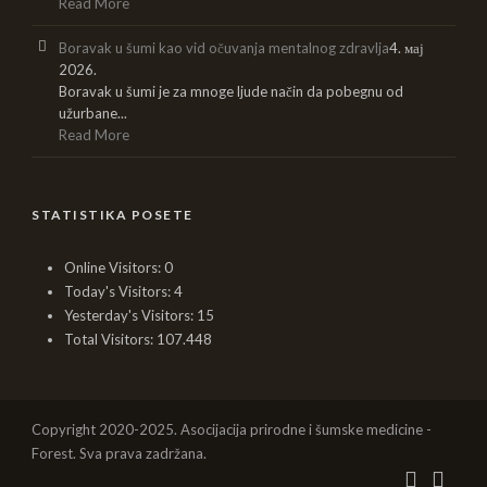
Read More
Boravak u šumi kao vid očuvanja mentalnog zdravlja
4. мај
2026.
Boravak u šumi je za mnoge ljude način da pobegnu od
užurbane...
Read More
STATISTIKA POSETE
Online Visitors:
0
Today's Visitors:
4
Yesterday's Visitors:
15
Total Visitors:
107.448
Copyright 2020-2025. Asocijacija prirodne i šumske medicine -
Forest. Sva prava zadržana.