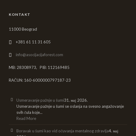
KONTAKT
11000 Beograd
+381 61 11 31 605
info@asocijacijaforest.com
MB: 28308973, PIB: 112169485
RAČUN: 160-6000000797187-23
Usmeravanje pažnje u šumi
31. мај 2026.
Usmeravanje pažnje u šumi se oslanja na svesno angažovanje
svih čula koje...
Read More
Boravak u šumi kao vid očuvanja mentalnog zdravlja
4. мај