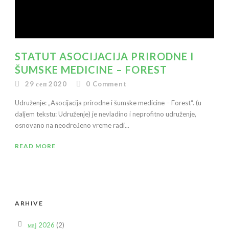
STATUT ASOCIJACIJA PRIRODNE I
ŠUMSKE MEDICINE – FOREST
29 сеп 2020
0
Comment
Udruženje: „Asocijacija prirodne i šumske medicine – Forest“. (u
daljem tekstu: Udruženje) je nevladino i neprofitno udruženje,
osnovano na neodređeno vreme radi...
READ MORE
ARHIVE
мај 2026
(2)