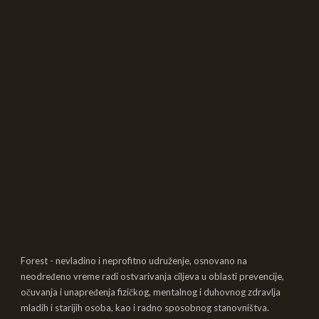
Forest - nevladino i neprofitno udruženje, osnovano na
neodređeno vreme radi ostvarivanja ciljeva u oblasti prevencije,
očuvanja i unapređenja fizičkog, mentalnog i duhovnog zdravlja
mladih i starijih osoba, kao i radno sposobnog stanovništva.